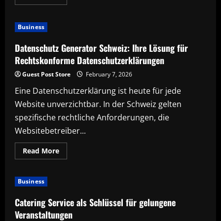
more
about
Modernes
Wealth
Business
Reporting:
Transparenz
als
Datenschutz Generator Schweiz: Ihre Lösung für
neuer
Standard
Rechtskonforme Datenschutzerklärungen
Guest Post Store
February 7, 2026
Eine Datenschutzerklärung ist heute für jede
Website unverzichtbar. In der Schweiz gelten
spezifische rechtliche Anforderungen, die
Websitebetreiber...
Read
Read More
more
about
Datenschutz
Generator
Business
Schweiz:
Ihre
Lösung
Catering Service als Schlüssel für gelungene
für
Rechtskonforme
Veranstaltungen
Datenschutzerklärungen