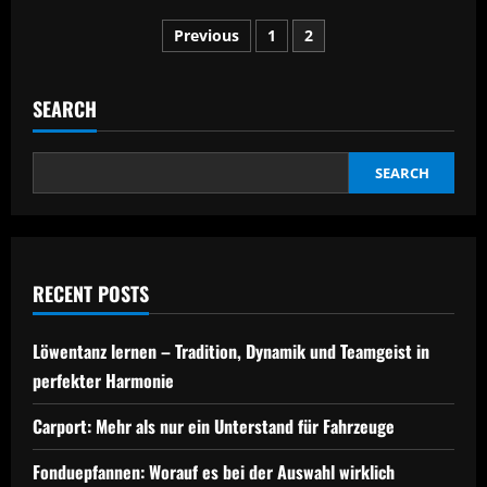
Tutti
Posts
Ganze
Previous
1
2
Schweiz:
Kompletter
pagination
Guide
für
Kleinanzeigen
SEARCH
2025
SEARCH
RECENT POSTS
Löwentanz lernen – Tradition, Dynamik und Teamgeist in
perfekter Harmonie
Carport: Mehr als nur ein Unterstand für Fahrzeuge
Fonduepfannen: Worauf es bei der Auswahl wirklich