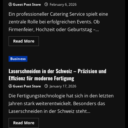
Guest Post Store
February 6, 2026
Ein professioneller Catering Service spielt eine
zentrale Rolle bei erfolgreichen Events. Ob
Firmenfeier, Hochzeit oder Geburtstag –...
Read
Read More
more
about
Catering
Service
Business
als
Schlüssel
für
Laserschneiden in der Schweiz – Präzision und
gelungene
Veranstaltungen
Effizienz für moderne Fertigung
Guest Post Store
January 17, 2026
Die Fertigungstechnologie hat sich in den letzten
Jahren stark weiterentwickelt. Besonders das
Laserschneiden in der Schweiz steht...
Read
Read More
more