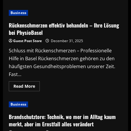
about
Laserschneiden
in
Business
der
Schweiz
–
Rückenschmerzen effektiv behandeln – Ihre Lösung
Präzision
und
bei PhysioBasel
Effizienz
für
Guest Post Store
December 31, 2025
moderne
Fertigung
Schluss mit Rückenschmerzen – Professionelle
Hilfe in Basel Rückenschmerzen gehören zu den
häufigsten Gesundheitsproblemen unserer Zeit.
Fast...
Read
Read More
more
about
Rückenschmerzen
effektiv
Business
behandeln
–
Ihre
Brandschutztore: Technik, wo mer im Alltag kaum
Lösung
bei
merkt, aber im Ernstfall alles verändert
PhysioBasel