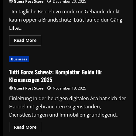
Guest Post Store
December 20, 2025
Im tägliche Betrieb vo moderne Gebäude denkt
kaum öpper a Brandschutz. Lüüt laufed dur Gäng,
Lifte...
Read
Read More
more
about
Brandschutztore:
Technik,
Business
wo
mer
im
Tutti Ganze Schweiz: Kompletter Guide für
Alltag
kaum
Kleinanzeigen 2025
merkt,
aber
Guest Post Store
November 18, 2025
im
Ernstfall
Einleitung In der heutigen digitalen Ära hat sich der
alles
verändert
Handel mit gebrauchten Gegenständen,
Dienstleistungen und Immobilien grundlegend...
Read
Read More
more
about