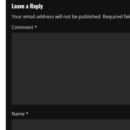
t
Leave a Reply
n
Your email address will not be published.
Required fi
a
Comment
*
v
i
g
a
t
i
o
Name
*
n