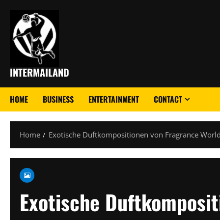
Skip
to
content
INTERMAILAND
HOME
BUSINESS
ENTERTAINMENT
CONTACT
Home
Exotische Duftkompositionen von Fragrance World 
Exotische Duftkomposit