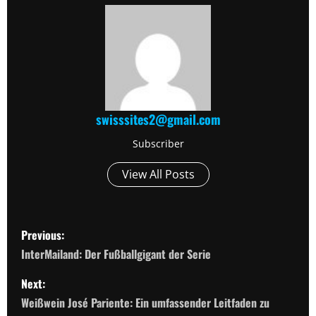
swisssites2@gmail.com
Subscriber
View All Posts
P
Previous:
o
InterMailand: Der Fußballgigant der Serie
s
Next:
Weißwein José Pariente: Ein umfassender Leitfaden zu