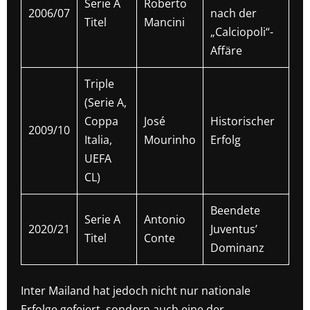
Serie A
Roberto
2006/07
nach der
Titel
Mancini
„Calciopoli“-
Affäre
Triple
(Serie A,
Coppa
José
Historischer
2009/10
Italia,
Mourinho
Erfolg
UEFA
CL)
Beendete
Serie A
Antonio
2020/21
Juventus’
Titel
Conte
Dominanz
Inter Mailand hat jedoch nicht nur nationale
Erfolge gefeiert, sondern auch eine der