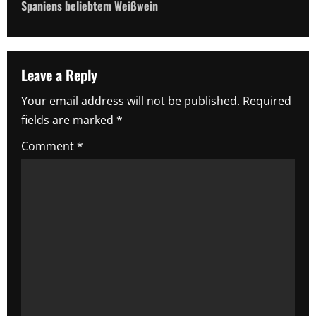
t
Spaniens beliebtem Weißwein
n
a
Leave a Reply
v
Your email address will not be published.
Required
i
fields are marked
*
g
Comment
*
a
t
i
o
n