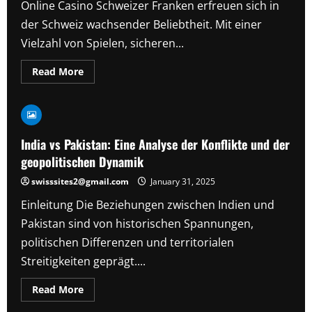
Online Casino Schweizer Franken erfreuen sich in
der Schweiz wachsender Beliebtheit. Mit einer
Vielzahl von Spielen, sicheren...
Read
Read More
more
about
Online
Casino
Schweizer
Franken
–
India vs Pakistan: Eine Analyse der Konflikte und der
Das
ultimative
geopolitischen Dynamik
Spielerlebnis
swisssites2@gmail.com
January 31, 2025
Einleitung Die Beziehungen zwischen Indien und
Pakistan sind von historischen Spannungen,
politischen Differenzen und territorialen
Streitigkeiten geprägt....
Read
Read More
more
about