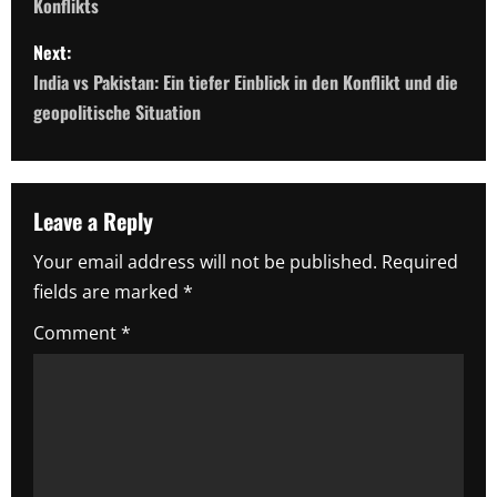
Konflikts
s
Next:
t
India vs Pakistan: Ein tiefer Einblick in den Konflikt und die
n
geopolitische Situation
a
v
Leave a Reply
i
Your email address will not be published.
Required
fields are marked
*
g
Comment
*
a
t
i
o