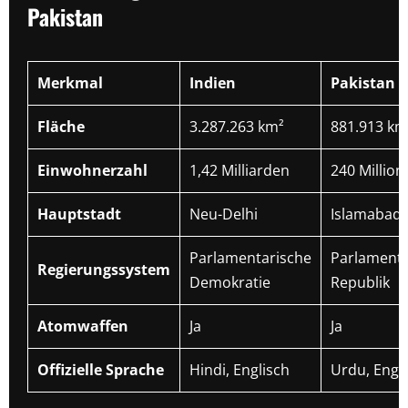
Pakistan
Merkmal
Indien
Pakistan
Fläche
3.287.263 km²
881.913 km
Einwohnerzahl
1,42 Milliarden
240 Million
Hauptstadt
Neu-Delhi
Islamabad
Parlamentarische
Parlamenta
Regierungssystem
Demokratie
Republik
Atomwaffen
Ja
Ja
Offizielle Sprache
Hindi, Englisch
Urdu, Engl