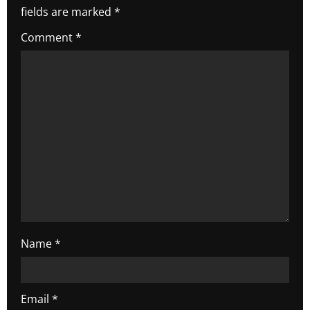
i
fields are marked
*
g
Comment
*
a
t
i
o
n
Name
*
Email
*