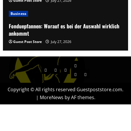
Guest Post Store
July 27, 2026
Business
Fonduepfannen: Worauf es bei der Auswahl wirklich
ankommt
Guest Post Store
July 27, 2026
Contact
Home
Business
Entertainment
About
Offerings
Copyright © All rights reserved Guestpoststore.com.
|
MoreNews
by AF themes.