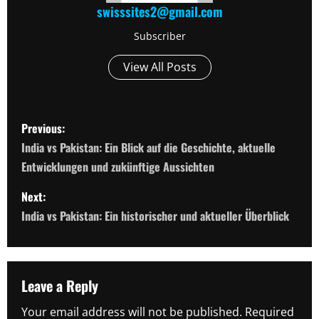
swisssites2@gmail.com
Subscriber
View All Posts
P
Previous:
o
India vs Pakistan: Ein Blick auf die Geschichte, aktuelle
Entwicklungen und zukünftige Aussichten
s
Next:
t
India vs Pakistan: Ein historischer und aktueller Überblick
n
a
Leave a Reply
v
Your email address will not be published.
Required