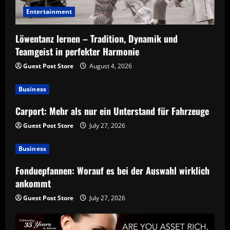
Entertainment
Löwentanz lernen – Tradition, Dynamik und
Teamgeist in perfekter Harmonie
Guest Post Store
August 4, 2026
Business
Carport: Mehr als nur ein Unterstand für Fahrzeuge
Guest Post Store
July 27, 2026
Business
Fonduepfannen: Worauf es bei der Auswahl wirklich
ankommt
Guest Post Store
July 27, 2026