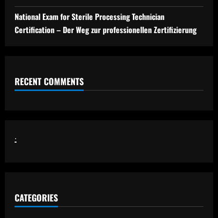
National Exam for Sterile Processing Technician
Certification – Der Weg zur professionellen Zertifizierung
RECENT COMMENTS
.
CATEGORIES