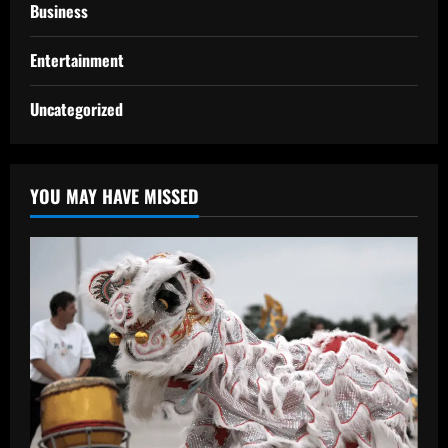
Business
Entertainment
Uncategorized
YOU MAY HAVE MISSED