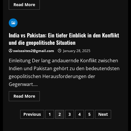
Read
Read More
more
about
India
vs
Pakistan:
Ein
historischer
India vs Pakistan: Ein tiefer Einblick in den Konflikt
und
aktueller
und die geopolitische Situation
Überblick
swisssites2@gmail.com
January 28, 2025
Einleitung Der lang andauernde Konflikt zwischen
Indien und Pakistan gehört zu den bedeutendsten
geopolitischen Herausforderungen der
Gegenwart....
Read
Read More
more
about
India
Posts
vs
Previous
1
2
3
4
5
Next
Pakistan:
Ein
pagination
tiefer
Einblick