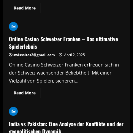
vieillesse
Read
Read More
more
about
Online
Casino
Schweiz:
Alles,
was
Online Casino Schweizer Franken – Das ultimative
Sie
wissen
Spielerlebnis
müssen
swisssites2@gmail.com
April 2, 2025
Online Casino Schweizer Franken erfreuen sich in
der Schweiz wachsender Beliebtheit. Mit einer
Vielzahl von Spielen, sicheren...
Read
Read More
more
about
Online
Casino
Schweizer
Franken
–
India vs Pakistan: Eine Analyse der Konflikte und der
Das
ultimative
geopolitischen Dynamik