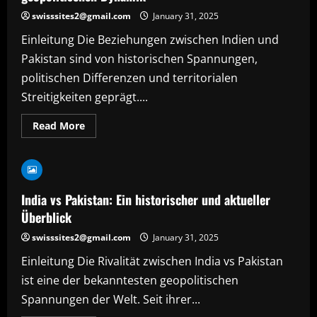
Spielerlebnis
swisssites2@gmail.com
January 31, 2025
Einleitung Die Beziehungen zwischen Indien und
Pakistan sind von historischen Spannungen,
politischen Differenzen und territorialen
Streitigkeiten geprägt....
Read
Read More
more
about
India
vs
Pakistan:
Eine
Analyse
India vs Pakistan: Ein historischer und aktueller
der
Konflikte
Überblick
und
der
swisssites2@gmail.com
January 31, 2025
geopolitischen
Dynamik
Einleitung Die Rivalität zwischen India vs Pakistan
ist eine der bekanntesten geopolitischen
Spannungen der Welt. Seit ihrer...