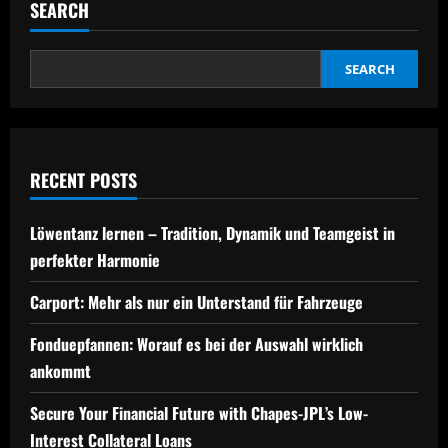
in
SEARCH
den
Konflikt
und
die
SEARCH
geopolitische
Situation
RECENT POSTS
Löwentanz lernen – Tradition, Dynamik und Teamgeist in
perfekter Harmonie
Carport: Mehr als nur ein Unterstand für Fahrzeuge
Fonduepfannen: Worauf es bei der Auswahl wirklich
ankommt
Secure Your Financial Future with Chapes-JPL’s Low-
Interest Collateral Loans