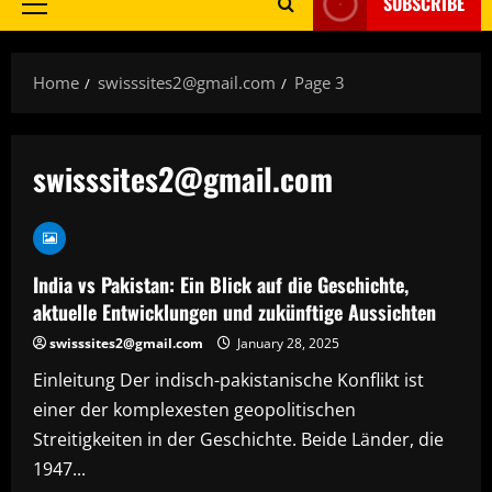
SUBSCRIBE
Primary
Menu
Home
swisssites2@gmail.com
Page 3
swisssites2@gmail.com
India vs Pakistan: Ein Blick auf die Geschichte,
aktuelle Entwicklungen und zukünftige Aussichten
swisssites2@gmail.com
January 28, 2025
Einleitung Der indisch-pakistanische Konflikt ist
einer der komplexesten geopolitischen
Streitigkeiten in der Geschichte. Beide Länder, die
1947...