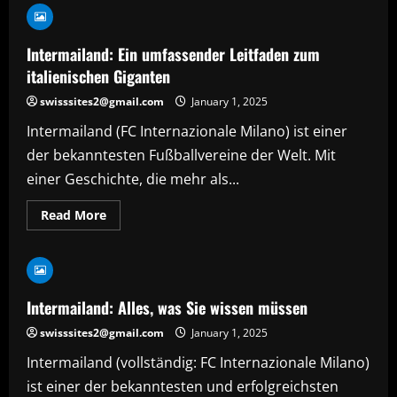
Little
Cellar
ontdekken:
een
Intermailand: Ein umfassender Leitfaden zum
verborgen
juweeltje
italienischen Giganten
voor
wijnliefhebbers
swisssites2@gmail.com
January 1, 2025
Intermailand (FC Internazionale Milano) ist einer
der bekanntesten Fußballvereine der Welt. Mit
einer Geschichte, die mehr als...
Read
Read More
more
about
Intermailand:
Ein
umfassender
Leitfaden
zum
Intermailand: Alles, was Sie wissen müssen
italienischen
Giganten
swisssites2@gmail.com
January 1, 2025
Intermailand (vollständig: FC Internazionale Milano)
ist einer der bekanntesten und erfolgreichsten