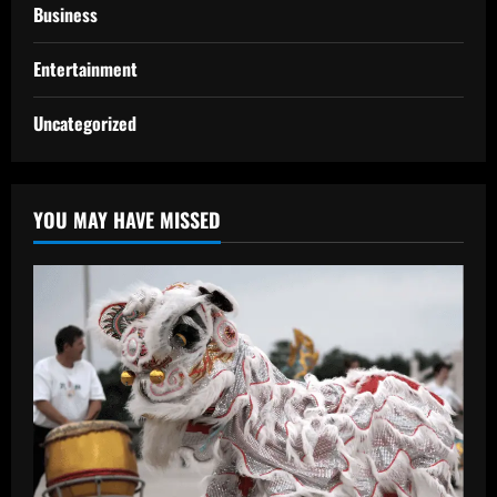
Business
Entertainment
Uncategorized
YOU MAY HAVE MISSED