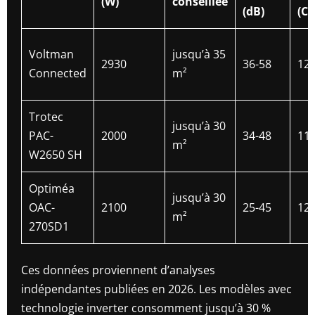
(W)
conseillée
(dB)
(CH
Voltman
jusqu’à 35
2930
36-58
12
Connected
m²
Trotec
jusqu’à 30
PAC-
2000
34-48
11
m²
W2650 SH
Optiméa
jusqu’à 30
OAC-
2100
25-45
12
m²
270SD1
Ces données proviennent d’analyses
indépendantes publiées en 2026. Les modèles avec
technologie inverter consomment jusqu’à 30 %