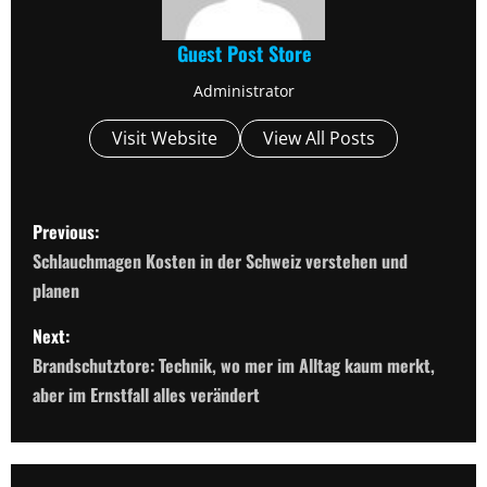
Guest Post Store
Administrator
Visit Website
View All Posts
P
Previous:
o
Schlauchmagen Kosten in der Schweiz verstehen und
planen
s
Next:
t
Brandschutztore: Technik, wo mer im Alltag kaum merkt,
n
aber im Ernstfall alles verändert
a