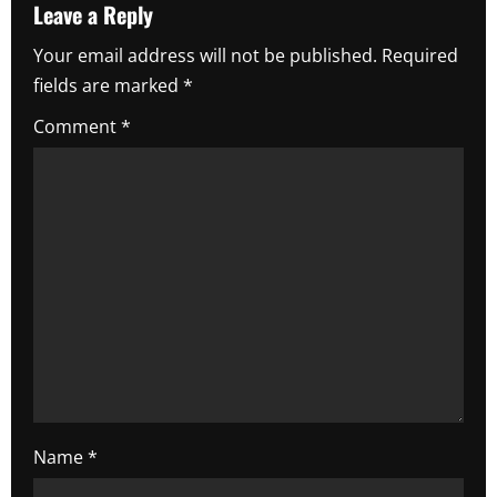
v
Leave a Reply
i
Your email address will not be published.
Required
fields are marked
*
g
Comment
*
a
t
i
o
n
Name
*