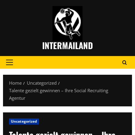
Skip
to
content
INTERMAILAND
Primary
Menu
Home
Uncategorized
Talente gezielt gewinnen – Ihre Social Recruiting
Agentur
Uncategorized
Talente gezielt gewinnen – Ihre